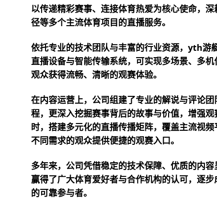
以传递精彩赛事、连接体育热爱为核心使命，深
径等多个主流体育项目的直播服务。
依托专业的技术团队与丰富的行业资源，
yth
直播设备与智能传输系统，可实现多场景、多机
观众获得流畅、清晰的观赛体验。
在内容运营上，公司组建了专业的解说与评论团
程，更深入挖掘赛事背后的故事与价值，增强观
时，搭建多元化的直播传播矩阵，覆盖主流视频
不同需求的观众提供便捷的观赛入口。
多年来，公司凭借稳定的技术保障、优质的内容
赢得了广大体育爱好者与合作机构的认可，逐步
的可靠参与者。