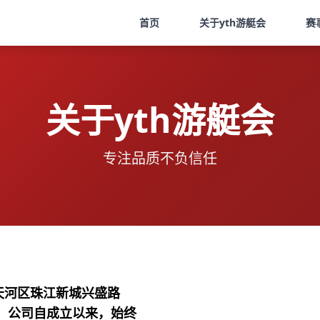
首页
关于
yth游艇会
赛
关于
yth游艇会
专注品质不负信任
市天河区珠江新城兴盛路
构，公司自成立以来，始终