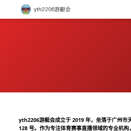
yth2206游艇会
成立于 2019 年，坐落于广州
128 号。作为专注体育赛事直播领域的专业机