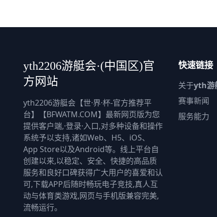
快速链接
yth2206游艇会·(中国区)官
方网站
关于
yth
赛事新闻
yth2206游艇会【世·界·杯-官方推荐平
台】【BFWATM.COM】最新网页版为您
服务能力
提供客户端,·登录·入口,对多种设备和操作
系统予以支持,诸如Web、H5、iOS、
App Store以及Android等。线上平台自
创建以来,以稳定、安全、快捷的高品质
服务和良好口碑获得广大用户的喜爱和认
可,下载APP后随时畅玩电子竞技,真人互
动与体育类游戏,网页与手机版兼容完美,
流畅运行。