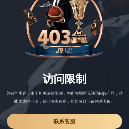
访问限制
尊敬的用户，由于相关法律限制，您所在地区无法访问J9产品，对
此造成的不便，我们深表歉意，您如有疑问请联系客服。
联系客服